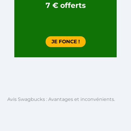
7
€
offerts
JE FONCE !
Avis Swagbucks : Avantages et inconvénients.