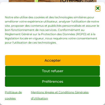
Notre site utilise des cookies et des technologies similaires pour
améliorer votre expérience utilisateur, analyser l'utilisation de notre
Et pour éviter ce type de situation, planifiez ainsi
site, proposer des contenus et publicités personnalisés et assurer le
bon fonctionnement de nos services. Conformément au
le maximum de choses pour ne rien oublier.
Règlement Général sur la Protection des Données (RGPD) et à la
Priorisez les tâches les plus importantes. De sorte
législation locale en vigueur, nous requérons votre consentement
pour l'utilisation de ces technologies.
que vous savez toujours ce que vous avez à
réaliser et de vous y tenir.
Accepter
En tant qu’entrepreneur on passe 50 % de notre
temps à gérer les m***** du type :
Tout refuser
Préférences
Problème avec un client
Les bugs avec notre site web
Politique de
Mentions légales et Conditions Générales
cookies
d’Utilisation
Les concurrents qui pompent nos contenus