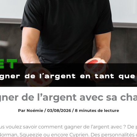
r de l’argent avec sa ch
Par
Noémie
/
03/08/2026
/
8 minutes de lecture
s voulez savoir comment gagner de l’argent avec ? De 
orman, Squeezie ou encore Cyprien. Des personnalités