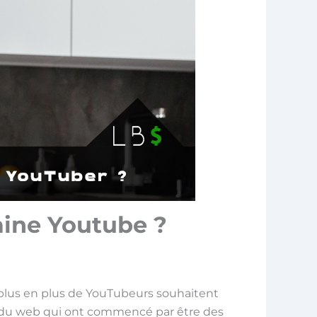
aine Youtube ?
plus en plus de YouTubeurs souhaitent
 du web qui ont commencé par être des