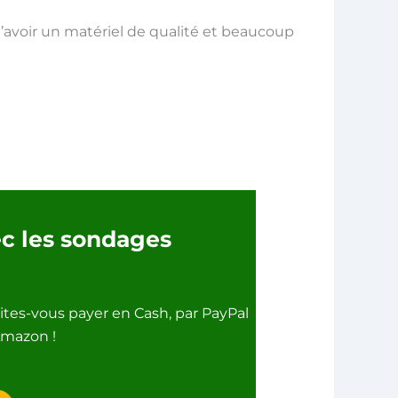
 d’avoir un matériel de qualité et beaucoup
ec les sondages
ites-vous payer en Cash, par PayPal
Amazon !