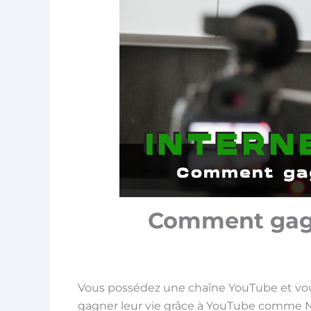
Comment gagne
Vous possédez une chaîne YouTube et vou
gagner leur vie grâce à YouTube comme N