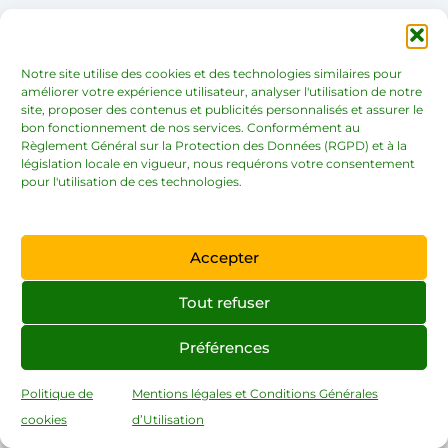
Notre site utilise des cookies et des technologies similaires pour
améliorer votre expérience utilisateur, analyser l'utilisation de notre
site, proposer des contenus et publicités personnalisés et assurer le
bon fonctionnement de nos services. Conformément au
Noémie
Règlement Général sur la Protection des Données (RGPD) et à la
législation locale en vigueur, nous requérons votre consentement
pour l'utilisation de ces technologies.
Entrepreneuse et blogueuse
professionnelle. Spécialisée en gestion
d’entreprise et marketing, je vis grâce aux
Accepter
revenus générés de ma propre
entreprise et de mes blogs.C’est avec
Tout refuser
plaisir que je partage avec vous, des
astuces qui apportent un complément
Préférences
financier supplémentaire. En tant
Politique de
Mentions légales et Conditions Générales
qu’entrepreneuse découvrez également
cookies
d’Utilisation
mes conseils et astuces pour devenir