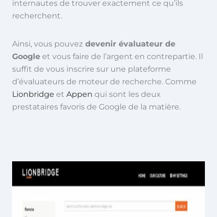
internautes de trouver exactement ce qu’ils
recherchent.
Ainsi, vous pouvez
devenir évaluateur de
Google
et vous faire de l’argent en contrepartie. Il
suffit de vous inscrire sur une plateforme
d’évaluateurs de moteur de recherche. Comme
Lionbridge
et
Appen
qui sont les deux
prestataires favoris de Google de la matière.